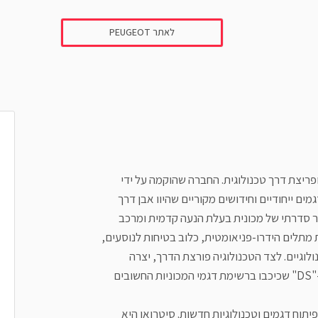
לאתר PEUGEOT
ריצת דרך טכנולוגית. החברה שהוקמה על ידי
 בהצגה של דגמים ייחודיים וחידושים מקוריים שהיוו אבן דרך
ר סדרתי של מכונית בעלת הנעה קדמית ומרכב
החלוצה בפיתוח מערכת מתלים הידרו-פניאומטית, כלוב בטיחות לנוסעים,
ולוגיים. לצד הטכנולוגיה פורצת הדרך, יצרה
סיטרואן כמה דגמים מהפכניים וקלאסיים כמו ה"דה-שבו" וה-"DS" שכיכבו ברשימת דגמי המכוניות החשובים
תוח דגמים וטכנולוגיות חדשות. סיטרואן היא