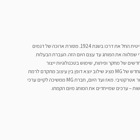
אחד המותגים המזוהים ביותר עם תעשיית הרכב הבריטית החל את דרכו בשנת 1924. מסורת ארוכה של דגמים
קנתה ל-MG את האופי הייחודי שמלווה את המותג עד עצם היום הזה. העברת הבעלות
ענק SAIC, הובילה את MG לשיאים חדשים של מחקר ופיתוח, שימוש בטכנולוגיות ייצור
מתקדמות, והקפדה על איכות המוצרים. קו הדגמים החדש של MG מציג שילוב יוצא דופן בין עיצוב מתקדם לרמת
אבזור גבוהה וטכנולוגיה עדכנית תוך שמירה על תמחור אטרקטיבי. מאז ועד היום, חברת MG ממשיכה לקיים ערכי
ישות – ערכים שמייחדים את המותג מיום הקמתו.