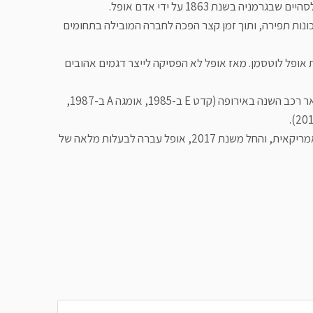
ה בשנת 1863 על ידי אדם אופל.
כונות תפירה, ותוך זמן קצר הפכה לחברה המובילה בתחומים
 מכוניות בשנת 1898 כשיצרה את אופל לוטסמן. מאז אופל לא הפסיקה לייצר דגמים אהובים
לאורך השנים חמישה דגמים שונים של אופל זכו בתואר רכב השנה באירופה (קדט E ב-1985, אומגה A ב-1987,
רוב השנים הייתה אופל בבעלות של ג'נרל מוטורס האמריקאית, והחל משנת 2017, אופל עברה לבעלות מלאה של