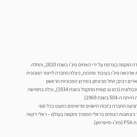
פיג'ו היא אחת מיצרניות הרכב הוותיקות בעולם. החברה הוקמה בצרפת על ידי האחים פיג'ו בשנת 1810, והחלה
 שרכשה פיג'ו בעיבוד מתכות, ניצלה החברה לייצור המכונית
קטפה פיג'ו תארים רבים; החל מניצחון במירוץ המכוניות הראשון
בהיסטוריה (בשנת 1894), דרך פרסים על חדשנות טכנולוגית (כמו גג קשיח מתקפל בשנת 1934), וכלה בחמישה
בשנת 1969).
 הגיעה החברה בזכות הישגים מרשימים כמעט בכל סוגי
ות של לה-מאן, ועד ניצחונות רצופים בראלי המפרך והקשה בעולם – ראלי דקאר.
ן).