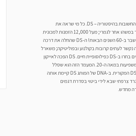
18 שנים לקחו לאומן פלמיניו ברטוני ליצור את אחת המכוניות החשובות בהיסטוריה – DS. כל מי שראה את
המכונית שהוצגה לראשונה בתערוכת פריז 1955, ידע שמדובר במשהו אחר לגמרי; מעל 12,000 הזמנות למכונית
נרשמו כבר ביום הראשון שבו הוצגה – שיא חסר תקדים שלא נשבר ב-60 השנים הבאות! ה-DS שהחלה את דרכה
ה נקשר לעתים קרובות בקולנוע ובפוליטיקה; משארל
דה גול ועד מוחמד עלי – פוליטיקאים, שחקנים ומפורסמים רבים בחרו ב-DS כפילוסופיית חיים. DS הפכה לאייקון
ואף נבחרה באופן רשמי כאחת משלוש המכוניות החשובות והמשפיעות במאה ה-20. המעמד הזה הוא שסלל
בשנת 2009 את הדרך להקמת מותג יוקרה שנושא את רוח ה-DS המקורית. ב-DNA של המותג DS קיימת אותה
ונגרד צרפתי שבא לידי ביטוי בסדרת דגמים
דה מחדש.