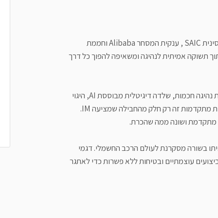
IM MOTORS הוא שיתוף פעולה יוצא דופן בין ענקית הרכב הסינית SAIC , ענקית המסחר Alibaba וחממת
Zhangjiang Hi-T.המותג נולד מתוך תשוקה אמיתית לנהיגה ומשאיפה להפוך כל דרך
תפיסת עולם חדשה המחברת בין נהג, רכב וטכנולוגיה. מערכות נהיגה חכמות, שלדה דיגיטלית מבוססת AI, היגוי
לארבעת הגלגלים, מתלי אוויר אדפטיביים ומערכות אוטונומיות מתקדמות זה רק חלק מהחבילה שמציעה IM.
, מתקדמת ושונה ממה שהכרת.
 IM מגיע לישראל ומביא איתו בשורה מסקרנת לעולם הרכב החשמלי. דגמי
ולוגיה מתקדמת, ביצועים עוצמתיים ובטיחות ללא פשרות כדי לאתגר