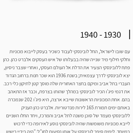
1930 - 1940
עם שובו לישראל, החל לובינסקי לעבוד כשכיר בעסק לייבוא מכוניות
וחלקי חילוף מיד שנייה שהיה בבעלותו של איש העסקים אלברט כהן. כהן
פתח ללובינסקי הצעיר את הדלת אל העולם העסקי, ואחרי שצבר ניסיון,
יצא לובינסקי לדרך עצמאית; בשנת 1936 הוא שכר חנות ברחוב הגדוד
העברי בתל אביב ומיקם בחצר האחורית שלה מוסך קטן לתיקון כלי רכב.
את דגמי פיג'ו הכיר לובינסקי במהלך שהותו בצרפת, וכבר אז התאהב
בהם. אחת המכוניות הראשונות שייבא ארצה, היא פיג'ו 202 שנמכרה
באותם ימים תמורת 165 לירות מנדטוריות. אלברט כהן העניק
ללובינסקי מעמד של סוכן משנה לתל אביב והמרכז, ויחד החלו השניים
לייבא מכוניות משומשות שהיה לובינסקי נוסע לאירופה כדי לרכוש
במיוחד. לימים סיפר לובינסקי על אותן נסיעות לחו"ל: "היה בידיי רישיון