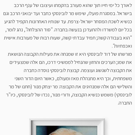
לאורך כל ימי חייו תוך שהוא מעורב בהקמתו ועיצובו של ענף הרכב
בישראל. במסגרת פועלו, שימש מר לובינסקי כחבר ועד יבואני הרכב וגם
כנשיא לשכת המסחר ישראל-צרפת. עד שנותיו האחרונות הקפיד להגיע
בכל יום למשרדו ולהתעדכן בנעשה בחברה. "סוד ההצלחה", נהג לומר,
"הוא בעבודה קשה; תמיד עבדתי קשה, שעות רבות של מעורבות אישית
ואכפתיות".
מורשתו של דוד לובינסקי היא זו שמנחה את פעילות הקבוצה הנושאת
את שמו; הערכים והחזון שהנחיל לממשיכי דרכו, הם אלה שמצעידים
את הקבוצה לשגשוג ועוצמה. קבוצת לובינסקי נוסדה כחברה
משפחתית, וכך היא מתנהלת מאז ומעולם, כאשר היום הדור השני
והשלישי הם אלה שמנהיגים את הקבוצה: מר יצחק מנור (חתנו של מר
לובינסקי) משמש כנשיא הקבוצה, ודורי מנור, נכדו של לובינסקי, כיו"ר
החברה.