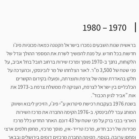
1970 – 1980
בראשית שנות השבעים נמכרו בישראל הקטנה כמאה מכוניות פיג'ו
חדשות בכל חודש. על מנת להמשיך לשרת את המספר ההולך וגדל של
הלקוחות, נחנך ב-1970 מוסך ומרכז שירות ברחוב תובל בתל אביב, על
פני שטח של 3,500 מ"ר. לאור הצלחתו של מר לובינסקי, וכהערכה על
חלקו בהאדרת שמה של צרפת ותוצרתה, ופועלו בקידום הקשרים
הכלכליים בין ישראל לצרפת, העניקה לו ממשלת צרפת ב-1973 את
אות "אביר לגיון הכבוד".
בשנת 1976 בעקבות רכישת סיטרואן ע"י פיג'ו, הזיכיון ליבוא ושיווק
המותג עבר ללובינסקי. ב-1976 הקימה החברה את מרכז השירות
הארצי בבני ברק על פני שטח של 43 דונם. האתר החדש כלל מרכז
מכירות של רכב חדש, מרכז טרייד-אין, מוסך מרכזי, מחסן חלפים ארצי
ומחסן ערובה. בנוסף, הקימה החברה מרכזים דומים בירושלים ובבאר