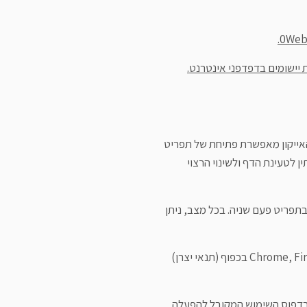
0
Web 
יישומים בדפדפני אינטרנט.
האייקון מאפשרת פתיחת של תפריט
 לטעינת הדף ולשינוי הרצוי
בתפריט פעם שניה. בכל מצב, ניתן
התוכנה פועלת בדפדפנים הפופולריים: Chrome, Firefox, Safari, Opera בכפוף (תנאי יצרן)
 בדפוס השימוש המקובל להפעלה