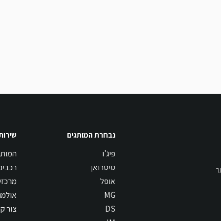
נבחרת המותגים
שירות
פיג'ו
המותג
סיטרואן
רכבים
ר
אופל
מרכזי
MG
אולמו
DS
צור ק