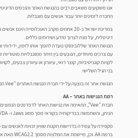
אנו משקיעים משאבים רבים בהנגשת האתר והנכסים הדיגיטלי
החברה לזמינים יותר עבור אנשים עם מוגבלות.
במדינת ישראל כ-20 אחוזים מקרב האוכלוסייה הינם 
דיגיטלית, על מנת לצרוך מידע ושירותים כללים.
הנגשת האתר שללובינסקי נועדה להפוך אותו לזמין, ידידותי ונ
עם צרכים מיוחדים, הנובעים בין היתר ממוגבלויות מוטוריות ש
לקויות קוגניטיביות, קוצר רואי, עיוורון או עיוורון צבעים, לקו
בני הגיל השלישי.
הנגשת אתר זה בוצעה על ידי חברת הנגשת האתרים "Vee הנגשת אתרים".
רמת הנגישות באתר –
AA
חברת "Vee", התאימה את נגישות האתר לדפדפנים הנפוצ
הניתן, והשתמשה בבדיקותיה בקוראי מסך מסוג Jaws ו- NVDA.
ברמת AA. וכן, מיישמת את המלצות מסמך WCAG2.2 מאת ארגון W3C.