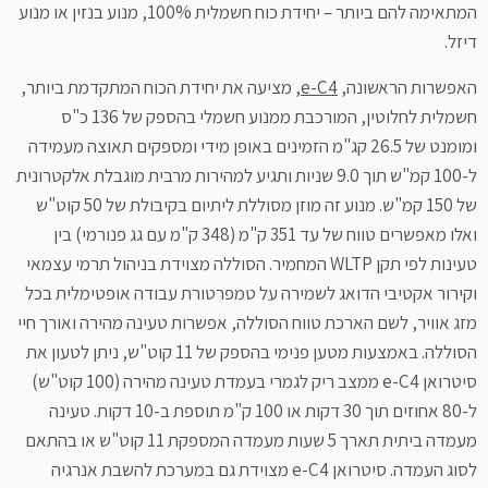
המתאימה להם ביותר – יחידת כוח חשמלית 100%, מנוע בנזין או מנוע
דיזל.
האפשרות הראשונה,
e-C4
, מציעה את יחידת הכוח המתקדמת ביותר,
חשמלית לחלוטין, המורכבת ממנוע חשמלי בהספק של 136 כ"ס
ומומנט של 26.5 קג"מ הזמינים באופן מידי ומספקים תאוצה מעמידה
ל-100 קמ"ש תוך 9.0 שניות ותגיע למהירות מרבית מוגבלת אלקטרונית
של 150 קמ"ש. מנוע זה מוזן מסוללת ליתיום בקיבולת של 50 קוט"ש
ואלו מאפשרים טווח של עד 351 ק"מ (348 ק"מ עם גג פנורמי) בין
טעינות לפי תקן WLTP המחמיר. הסוללה מצוידת בניהול תרמי עצמאי
וקירור אקטיבי הדואג לשמירה על טמפרטורת עבודה אופטימלית בכל
מזג אוויר, לשם הארכת טווח הסוללה, אפשרות טעינה מהירה ואורך חיי
הסוללה. באמצעות מטען פנימי בהספק של 11 קוט"ש, ניתן לטעון את
סיטרואן e-C4 ממצב ריק לגמרי בעמדת טעינה מהירה (100 קוט"ש)
ל-80 אחוזים תוך 30 דקות או 100 ק"מ תוספת ב-10 דקות. טעינה
מעמדה ביתית תארך 5 שעות מעמדה המספקת 11 קוט"ש או בהתאם
לסוג העמדה. סיטרואן e-C4 מצוידת גם במערכת להשבת אנרגיה