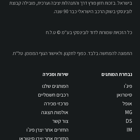
בישראל. בזכות חזון פורץ דרך והתנהלות יציבה וערכית, מובילה קבוצת
לובינסקי בשוק הרכב הישראלי כבר 90 שנה.
כל הזכויות שמורות לדוד לובינסקי בע"מ © ט.ל.ח
התמונה להמחשה בלבד.
כפוף לתקנון.
ולאישור הגוף המממן. טל"ח.
נבחרת המותגים
שירות ומכירה
פיג'ו
המותגים שלנו
סיטרואן
רכבים חשמליים
אופל
מרכזי מכירה
MG
אולמות תצוגה
DS
צור קשר
IM
החזרים אתר יצרן פיג'ו
החזרים אתר יצרן סיטוראן