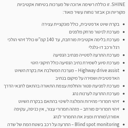
SHINE. זו כוללת רשימה ארוכה של מערכות בטיחות אקטיביות
מקוריות וכן אבזור נוחות עשיר מאוד:
בקרת שיוט אדפטיבית, כולל פונקציית עצירה
מערכת לניטור מרחק מלפנים
מערכת בלימה אקטיבית מורחבת, עד 140 קמ"ש כולל זיהוי הולכי
רגל ורכב דו-גלגלי
מערכת התרעה לסטייה מנתיב הנסיעה
מערכת סיוע לשמירת נתיב הנסיעה כולל תיקוני היגוי
Highway drive assist – מערכת המשלבת את בקרת השיוט
האדפטיבית ושמירה על מיקום בנתיב
מערכת למניעת סנוור והחלפת עצמת התאורה בהתאם לתנאי הדרך
מערכת התרעה לערנות נהג
זיהוי תמרורי מהירות והמלצה לשינוי בהתאם בבקרת השיוט
זיהוי תמרורים מורחב – מזהה תמרורי עצור, אין כניסה, עקיפה
אסורה\מותרת ומציג את התמרור לנהג
Blind spot monitoring – התרעה על רכב בשטח המת של שדה