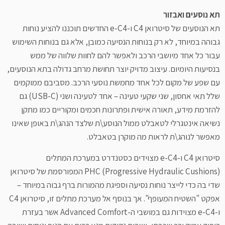
תא נוסעים ואבזור
תא הנוסעים של סיטרואן C4 ו-e-C4 החדשים תוכננו להציע נוחות
גבוהה במיוחד, לא רק בנוחות הנסיעה כמובן, אלא גם בנוחות השימוש
עבור כל אחד מיושבי הרכב ולאפשר להם לחוות שלווה של ממש
בנסיעות היומיום. עיצוב מדויק יוצר תחושת מרחב גדולה בתא הנוסעים,
עם שפע של מקום לכל אחד מחמשת נוסעי הרכב. מסביבם ממוקמים
שלל תאי אחסון, שני שקעי טעינה – אחד לטעינה ושני (USB-C) גם
להזרמת מידע, תאורה אישית ופתרונות חכמים ומקוריים כמו מתקן
נשיאה אינטגרלי לטאבלט ממול הנוסע\ת שלצד הנהג\ת באופן שאינו
מאפשר לנוהג\ת לראות מה מוקרן בטאבלט.
סיטרואן C4 ו-e-C4 מצוידים כסטנדרט במערכת המתלים
PHC (Progressive Hydraulic Cushions) המפורסמת של סיטרואן
שדי בה כדי לייצר נוחות נסיעה וספיגת מהמורות ברף גבוה במיוחד –
אפקט "השטיח המעופף". אך בנוסף אל מערכת מתלים זו, סיטרואן C4
ו-e-C4 מצוידות גם במושבי ה-Advanced Comfort אשר בעזרת