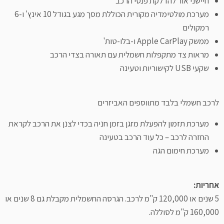
חיישני אור להדלקת פנסי הרכב
מערכת מולטימדיה מקורית הכוללת מסך מגע בגודל 10 אינץ' ו-6
רמקולים
ממשק Apple CarPlay ו-בלו-טות'
מראות צד מתקפלות חשמלית עם תאורה בצדי הרכב
שקעי USB לקישוריות וטעינה
לרכב חשמלי בלבד מתווספים האביזרים
מערכת תזמון להפעלת מזגן בזמן חניה בכדי לצנן את הרכב לקראת
החזרה לרכב – כל עוד הרכב בטעינה
מערכת חימום הגה
אחריות:
5 שנים או 120,000 ק"מ לרכב. הגרסה החשמלית מקבלת גם 8 שנים או
160,000 ק"מ לסוללה.