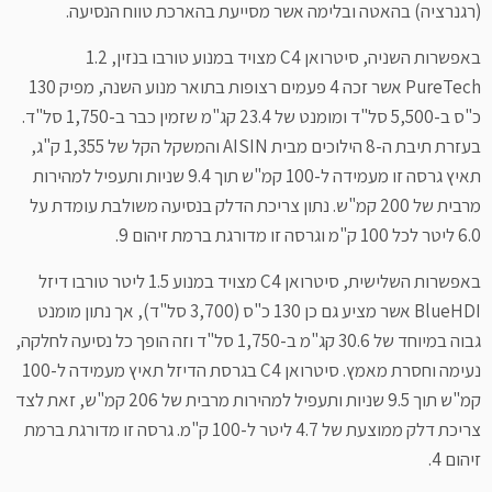
(רגנרציה) בהאטה ובלימה אשר מסייעת בהארכת טווח הנסיעה.
באפשרות השניה, סיטרואן C4 מצויד במנוע טורבו בנזין, 1.2
PureTech אשר זכה 4 פעמים רצופות בתואר מנוע השנה, מפיק 130
כ"ס ב-5,500 סל"ד ומומנט של 23.4 קג"מ שזמין כבר ב-1,750 סל"ד.
בעזרת תיבת ה-8 הילוכים מבית AISIN והמשקל הקל של 1,355 ק"ג,
תאיץ גרסה זו מעמידה ל-100 קמ"ש תוך 9.4 שניות ותעפיל למהירות
מרבית של 200 קמ"ש. נתון צריכת הדלק בנסיעה משולבת עומדת על
6.0 ליטר לכל 100 ק"מ וגרסה זו מדורגת ברמת זיהום 9.
באפשרות השלישית, סיטרואן C4 מצויד במנוע 1.5 ליטר טורבו דיזל
BlueHDI אשר מציע גם כן 130 כ"ס (3,700 סל"ד), אך נתון מומנט
גבוה במיוחד של 30.6 קג"מ ב-1,750 סל"ד וזה הופך כל נסיעה לחלקה,
נעימה וחסרת מאמץ. סיטרואן C4 בגרסת הדיזל תאיץ מעמידה ל-100
קמ"ש תוך 9.5 שניות ותעפיל למהירות מרבית של 206 קמ"ש, זאת לצד
צריכת דלק ממוצעת של 4.7 ליטר ל-100 ק"מ. גרסה זו מדורגת ברמת
זיהום 4.