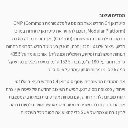
ממדים ועיצוב
סיטרואן C4 החדש אשר מבוסס על פלטפורמת CMP (Common
Modular Platform), תוכנן להחזיר את סיטרואן לתחרות במרכז
הבמה, בפלח הרכב המשפחתי (סגמנט C), אך בזכות מבנה מוגבה
חדש, עיצוב אלגנטי ותכנון חכם, הוא קובע מימד חדש בקבוצה בתחום
הנוחות המשולבת (פיזית, חשמלית ומנטלית). אורכו עומד על 435.5
ס"מ, רוחבו על 180 ס"מ, גובהו 152.5 ס"מ, בסיס הגלגלים נפרש על
פני 267 ס"מ ומרווח הגחון עומד על 15.6 ס"מ.
את הממדים המשופרים עוטף סיטרואן C4 החדש בעיצוב אלגנטי
וייחודי, כמצופה מסיטרואן. תפישת העיצוב החדשה של סיטרואן יוצרת
זהות מובחנת לדור החדש, עם נוכחות אסרטיבית ובולטת, שממצבת
את הרכב בין מבנה משפחתי מסורתי שמאפשר אווירודינמיות גבוהה
לבין גובה ועצמה של SUV כדי להציע את הטוב מכל העולמות.