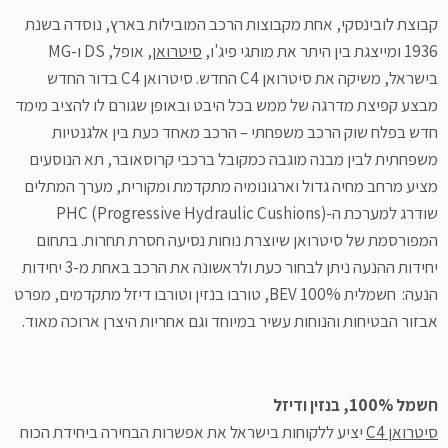
קבוצת לובינסקי, אחת מקבוצות הרכב המובילות בארץ, נוסדה בשנת
1936 ומייצגת בין היתר את מותגי פיג'ו,
סיטרואן
, אופל, DS ו-MG
בישראל, משיקה את סיטרואן C4 החדש. סיטרואן C4 בדור החדש
מבצע קפיצת מדרגה של ממש בכל היבט ובאופן שגורם לו להציב מימד
חדש בפלח שוק הרכב משפחתי – הרכב מאחד כעת בין אלגנטיות
משפחתית לבין מבנה מוגבה כמקובל ברכבי קרוסאובר, תא הנוסעים
מציע מרחב מחיה גדול וארגונומיה מתקדמת ומקורית, מערך המתלים
שודרג למערכת ה-PHC (Progressive Hydraulic Cushions)
המפורסמת של סיטרואן שיוצרת נוחות נסיעה חסרת תחרות. בתחום
יחידות ההנעה ניתן לבחור כעת ולראשונה את הרכב באחת מ-3 יחידות
הנעה: חשמלית 100% BEV, טורבו בנזין וטורבו דיזל מתקדמים, מפרט
אבזור הבטיחות והנוחות עשיר במיוחד וגם אחריות היצרן ארוכה מאוד.
חשמל 100%, בנזין ודיזל
סיטרואן C4
יציע ללקוחות בישראל את אפשרות הבחירה ביחידת הכוח