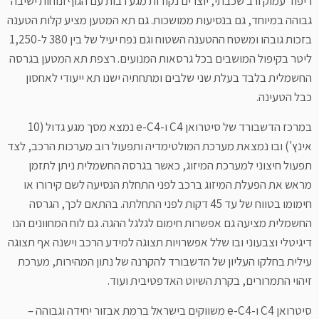
ריפוד עמוק ורב שכבתי, יוצרים נקודות מגע רבות עם הגוף ונוחות ישיבה
גבוהה במיוחד, גם בנסיעות ממושכות. גם תא המטען מציע קלות הטענה
בזכות גובהו ומשטח ההטענה השטוח וגם נפח יעיל של בין 380 ל-1,250
ליטר בקיפול המושבים בכל גרסאות המנועים. רצפת תא המטען בגרסה
החשמלית בלבד בעלת שני שלבים ומתחתיה ישנו תא ייעודי לאחסון
כבל הטעינה.
במרכז הדשבורד של סיטרואן C4 ו-e-C4 נמצא מסך מגע גדול (10
אינץ') ובו נמצאת מערכת המולטימדיה ותפעול רוב מערכות הרכב, לצד
תפעול חיצוני למערכת המיזוג, כאשר בגרסה החשמלית ניתן לתזמן
מראש את הפעלת המיזוג ברכב לפני התחלת הנסיעה לשם קירורו או
חימומו בטווח של עד 45 דקות לפני התחלתה. בהתאם לכך, הגרסה
החשמלית מציעה גם אפשרות חימום לגלגל ההגה. גם לוח המחוונים הנו
דיגיטלי וצבעוני ובו שלל אפשרויות תצוגה למידע הרכב וישנה אף תצוגה
עילית בחלקו העליון של הדשבורד להקרנה של נתון המהירות, מערכת
זיהוי התמרורים, בקרת השיוט האדפטיבית ועוד.
סיטרואן C4 ו-e-C4 משווקים בישראל ברמת אבזור יחידה וגבוהה –