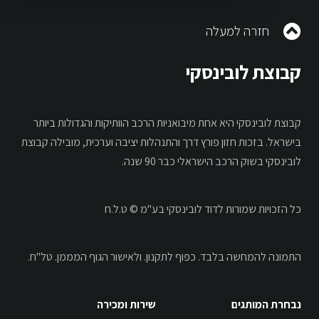
חזרה למעלה
קבוצת לובינסקי
הנני מאשר לדוד לובינסקי בע"מ ו/או
קבוצת לובינסקי היא אחת מיבואניות הרכב הוותיקות והגדולות ביותר
לצדדים שלישיים הקשורים אליה לשלוח
בישראל. בזכות חזון פורץ דרך והתנהלות יציבה וערכית, מובילה קבוצת
אלי דיוור שיווקי ואחר בכל אמצעי תקשורת
לובינסקי בשוק הרכב הישראלי כבר 90 שנה.
לרבות הודעות אלקטרוניות ובשיחה
טלפונית.
כל הזכויות שמורות לדוד לובינסקי בע"מ © ט.ל.ח
קרא עוד
התמונה להמחשה בלבד.
כפוף לתקנון.
ולאישור הגוף המממן. טל"ח.
נבחרת המותגים
שירות ומכירה