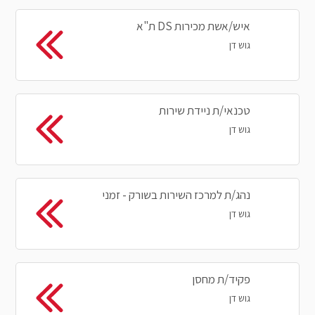
איש/אשת מכירות DS ת"א
גוש דן
טכנאי/ת ניידת שירות
גוש דן
נהג/ת למרכז השירות בשורק - זמני
גוש דן
פקיד/ת מחסן
גוש דן