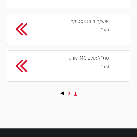
איש/ת דיאגנוסטיקה
גוש דן
מת"ל אולם MG שורק
גוש דן
2
1