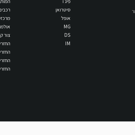
פיג'ו
המותג
סיטרואן
רכבים
ר
אופל
מרכזי
MG
אולמו
DS
צור ק
IM
החזרים
החזרי
החזרים
החזרי