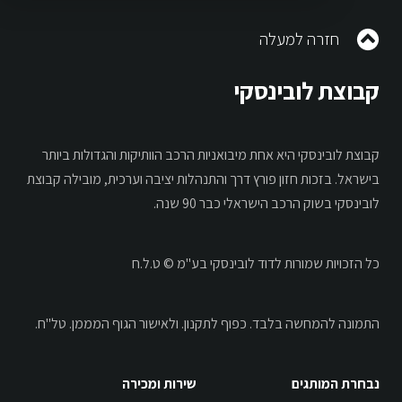
טלפונית.
קרא עוד
חזרה למעלה
קבוצת לובינסקי
קבוצת לובינסקי היא אחת מיבואניות הרכב הוותיקות והגדולות ביותר
בישראל. בזכות חזון פורץ דרך והתנהלות יציבה וערכית, מובילה קבוצת
לובינסקי בשוק הרכב הישראלי כבר 90 שנה.
הנני מאשר לדוד לובינסקי בע"מ ו/או
לצדדים שלישיים הקשורים אליה לשלוח
כל הזכויות שמורות לדוד לובינסקי בע"מ © ט.ל.ח
אלי דיוור שיווקי ואחר בכל אמצעי תקשורת
לרבות הודעות אלקטרוניות ובשיחה
טלפונית.
התמונה להמחשה בלבד.
כפוף לתקנון.
ולאישור הגוף המממן. טל"ח.
קרא עוד
נבחרת המותגים
שירות ומכירה