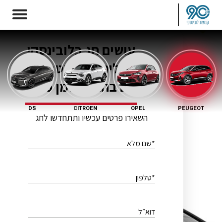
עושים חג בלובינסקי
בואו ליהנות מהטבות של
פעם בחגים לזמן מוגבל
DS
CITROEN
OPEL
PEUGEOT
השאירו פרטים עכשיו ותתחדשו לחג
*שם מלא
*טלפון
דוא״ל