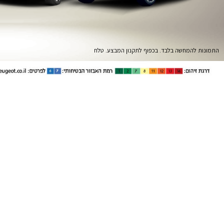
התמונות להמחשה בלבד. בכפוף לתקנון המבצע. טלח